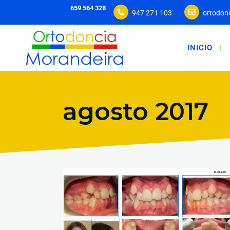
659 564 328
947 271 103
ortodon
INICIO
agosto 2017