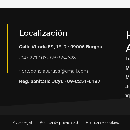
Localización
Calle Vitoria 59, 1º-D · 09006 Burgos.
947 271
103
659 564 328
L
·
· ·
Ma
·
ortodonciaburgos@gmail.com
Mi
Reg. Sanitario JCyL · 09-C251-0137
Ju
Vi
Aviso legal
Política de privacidad
Política de cookies