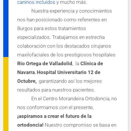
caninos incluidos
y mucho más.
con 
Nuestra experiencia y conocimientos
un 
perso
nos han posicionado como referentes en
nal 
Burgos para estos tratamientos
muy 
especializados. Trabajamos en estrecha
cualifi
colaboración con los destacados cirujanos
cado 
y 
maxilofaciales de los prestigiosos hospitales
cerca
Rio Ortega de Valladolid
, la
Clínica de
no, 
Navarra
,
Hospital Universitario 12 de
que 
Octubre,
garantizando así los mejores
te 
aseso
resultados para nuestros pacientes.
ra y 
En el Centro Morandeira Ortodoncia, no
guía 
nos conformamos con el presente,
duran
¡aspiramos a crear el futuro de la
te 
todo 
ortodoncia!
Nuestro compromiso se basa en