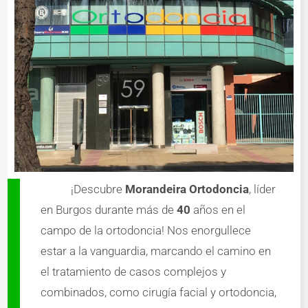
fácil, 
pero 
ellos, 
desde 
el 
prime
r 
mom
ento, 
hicier
on 
que 
¡Descubre
Morandeira Ortodoncia
, líder
todo 
en Burgos durante más de
40
años en el
pareci
campo de la ortodoncia! Nos enorgullece
era 
estar a la vanguardia, marcando el camino en
sencil
lo. 
el tratamiento de casos complejos y
Cuent
combinados, como cirugía facial y ortodoncia,
an 