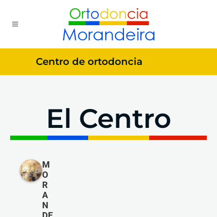
Centro de ortodoncia
El Centro
M
O
R
A
N
DE