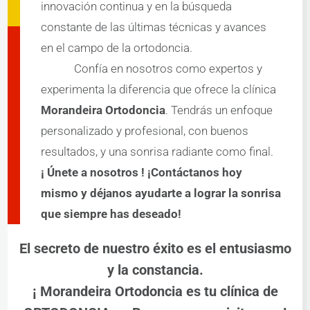
el 
innovación continua y en la búsqueda
proce
constante de las últimas técnicas y avances
so. El 
en el campo de la ortodoncia.
trato 
ha 
Confía en nosotros como expertos y
sido 
experimenta la diferencia que ofrece la clínica
excel
Morandeira Ortodoncia
. Tendrás un enfoque
ente y 
personalizado y profesional, con buenos
estoy 
muy 
resultados, y una sonrisa radiante como final.
satisf
¡ Únete a nosotros ! ¡Contáctanos hoy
echo 
mismo y déjanos ayudarte a lograr la sonrisa
con el 
que siempre has deseado!
result
ado 
El secreto de nuestro éxito es el entusiasmo
obten
ido.
y la constancia.
¡ Morandeira Ortodoncia es tu clínica de