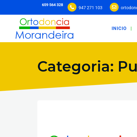
659 564 328
947 271 103
ortodon
INICIO
Categoria: P