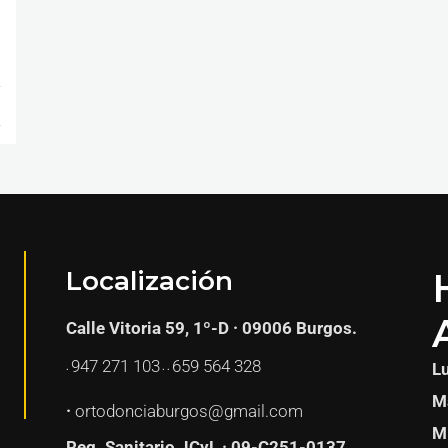
Localización
Calle Vitoria 59, 1º-D · 09006 Burgos.
947 271
103
659 564 328
L
·
· ·
Ma
·
ortodonciaburgos@gmail.com
Mi
Reg. Sanitario JCyL · 09-C251-0137