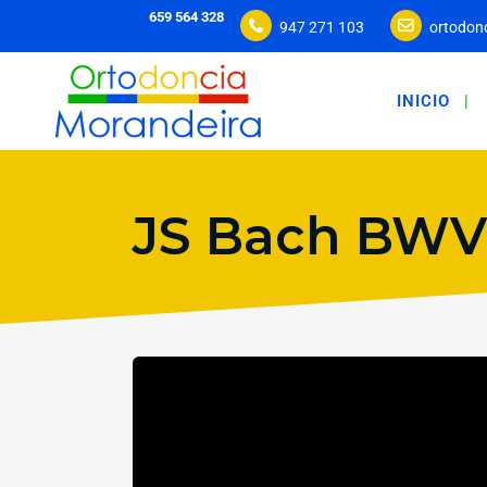
659 564 328
947 271 103
ortodon
INICIO
JS Bach BWV